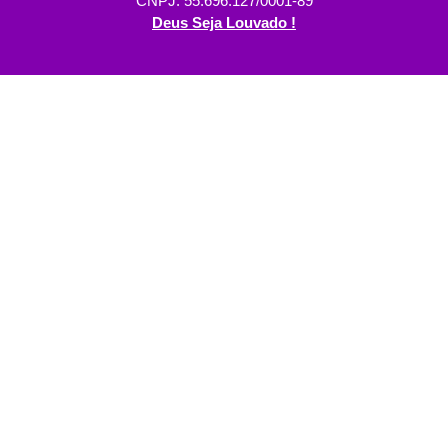
CNPJ: 55.696.127/0001-89
Deus Seja Louvado !