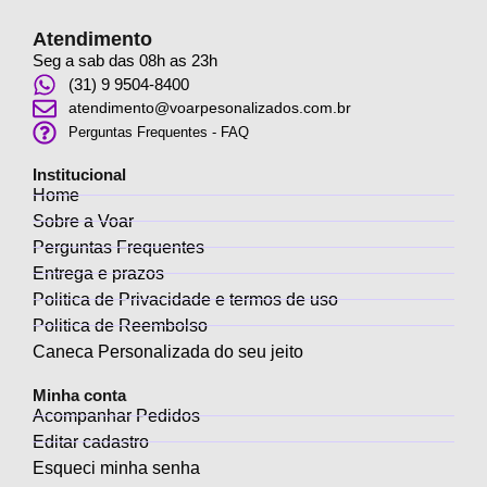
Atendimento
Seg a sab das 08h as 23h
(31) 9 9504-8400
atendimento@voarpesonalizados.com.br
Perguntas Frequentes - FAQ
Institucional
Home
Sobre a Voar
Perguntas Frequentes
Entrega e prazos
Politica de Privacidade e termos de uso
Politica de Reembolso
Caneca Personalizada do seu jeito
Minha conta
Acompanhar Pedidos
Editar cadastro
Esqueci minha senha