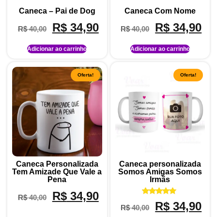
Caneca – Pai de Dog
Caneca Com Nome
R$
34,90
R$
34,90
R$
40,00
R$
40,00
Adicionar ao carrinho
Adicionar ao carrinho
Oferta!
Oferta!
Caneca Personalizada
Caneca personalizada
Tem Amizade Que Vale a
Somos Amigas Somos
Pena
Irmãs
R$
34,90
R$
40,00
Avaliação
R$
34,90
R$
40,00
5.00
de 5