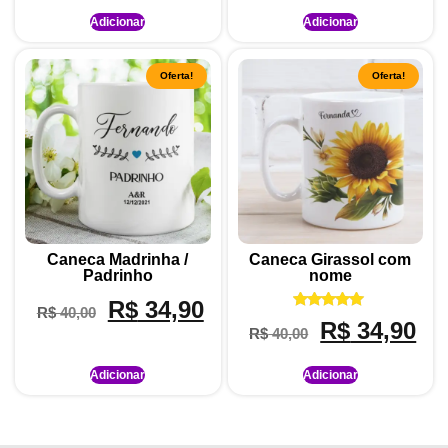
Adicionar
Adicionar
Oferta!
Oferta!
Caneca Madrinha /
Caneca Girassol com
Padrinho
nome
R$
34,90
R$
40,00
Avaliação
R$
34,90
R$
40,00
5.00
de 5
Adicionar
Adicionar