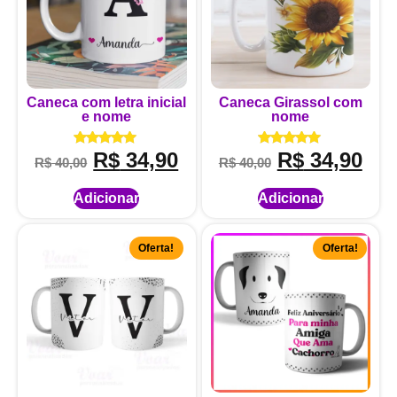
Caneca com letra inicial
Caneca Girassol com
e nome
nome
R$
34,90
R$
34,90
Avaliação
Avaliação
R$
40,00
R$
40,00
5.00
5.00
de 5
de 5
Adicionar
Adicionar
Oferta!
Oferta!