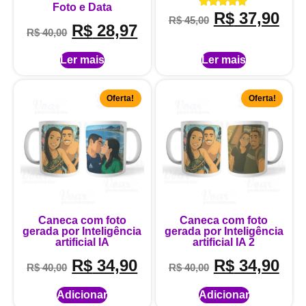
Foto e Data
R$
37,90
Avaliação
R$
45,00
5.00
R$
28,97
R$
40,00
de 5
Ler mais
Ler mais
Oferta!
Oferta!
Caneca com foto
Caneca com foto
gerada por Inteligência
gerada por Inteligência
artificial IA
artificial IA 2
R$
34,90
R$
34,90
R$
40,00
R$
40,00
Adicionar
Adicionar