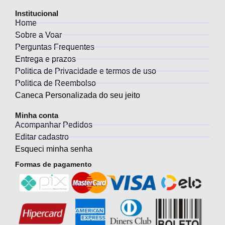
Institucional
Home
Sobre a Voar
Perguntas Frequentes
Entrega e prazos
Politica de Privacidade e termos de uso
Politica de Reembolso
Caneca Personalizada do seu jeito
Minha conta
Acompanhar Pedidos
Editar cadastro
Esqueci minha senha
Formas de pagamento