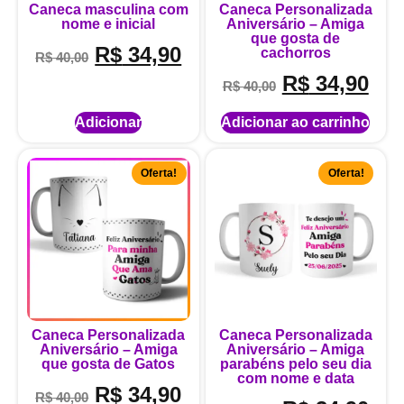
Caneca masculina com
Caneca Personalizada
nome e inicial
Aniversário – Amiga
que gosta de
R$
34,90
cachorros
R$
40,00
R$
34,90
R$
40,00
Adicionar
Adicionar ao carrinho
Oferta!
Oferta!
Caneca Personalizada
Caneca Personalizada
Aniversário – Amiga
Aniversário – Amiga
que gosta de Gatos
parabéns pelo seu dia
com nome e data
R$
34,90
R$
40,00