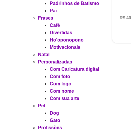
Padrinhos de Batismo
Pai
R$
40
Frases
Café
Divertidas
Ho'oponopono
Motivacionais
Natal
Personalizadas
Com Caricatura digital
Com foto
Com logo
Com nome
Com sua arte
Pet
Dog
Gato
Profissões