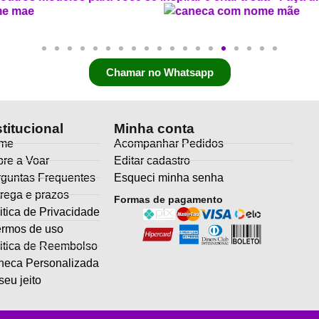
Chamar no Whatsapp
stitucional
Minha conta
me
Acompanhar Pedidos
re a Voar
Editar cadastro
guntas Frequentes
Esqueci minha senha
rega e prazos
Formas de pagamento
itica de Privacidade
ermos de uso
itica de Reembolso
neca Personalizada
seu jeito