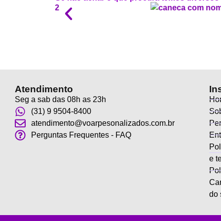
Atendimento
In
Seg a sab das 08h as 23h
Ho
(31) 9 9504-8400
Sob
atendimento@voarpesonalizados.com.br
Per
Perguntas Frequentes - FAQ
Ent
Pol
e t
Pol
Ca
do 