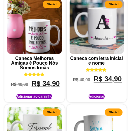
Oferta!
Oferta!
Caneca Melhores
Caneca com letra inicial
Amigas é Pouco Nós
e nome
Somos Irmãs
Avaliação
R$
34,90
R$
40,00
5.00
Avaliação
R$
34,90
de 5
R$
40,00
5.00
de 5
Adicionar ao carrinho
Adicionar
Oferta!
Oferta!