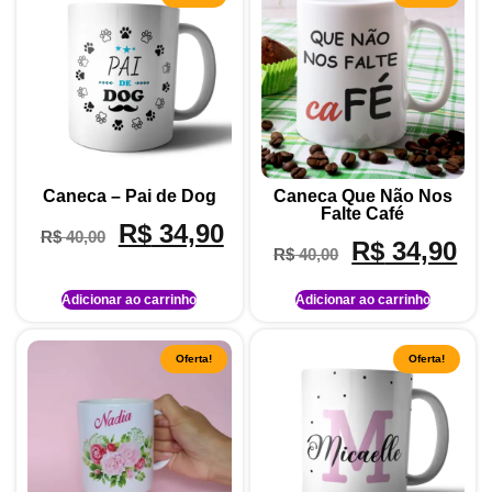
Caneca – Pai de Dog
Caneca Que Não Nos
Falte Café
R$
34,90
R$
40,00
R$
34,90
R$
40,00
Adicionar ao carrinho
Adicionar ao carrinho
Oferta!
Oferta!