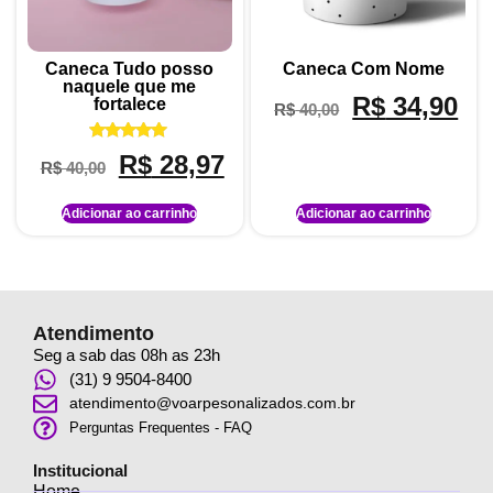
Caneca Tudo posso
Caneca Com Nome
naquele que me
R$
34,90
fortalece
R$
40,00
Avaliação
R$
28,97
R$
40,00
5.00
de 5
Adicionar ao carrinho
Adicionar ao carrinho
Atendimento
Seg a sab das 08h as 23h
(31) 9 9504-8400
atendimento@voarpesonalizados.com.br
Perguntas Frequentes - FAQ
Institucional
Home