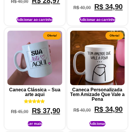
R$
28,97
R$
40,00
Avaliação
R$
34,90
R$
40,00
5.00
de 5
Adicionar ao carrinho
Adicionar ao carrinho
Oferta!
Oferta!
Caneca Clássica – Sua
Caneca Personalizada
arte aqui
Tem Amizade Que Vale a
Pena
Avaliação
R$
34,90
R$
37,90
R$
40,00
R$
45,00
5.00
de 5
Ler mais
Adicionar