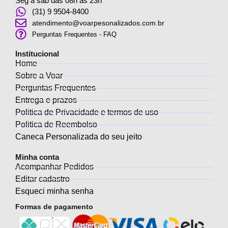
Seg a sab das 08h as 23h
(31) 9 9504-8400
atendimento@voarpesonalizados.com.br
Perguntas Frequentes - FAQ
Institucional
Home
Sobre a Voar
Perguntas Frequentes
Entrega e prazos
Politica de Privacidade e termos de uso
Politica de Reembolso
Caneca Personalizada do seu jeito
Minha conta
Acompanhar Pedidos
Editar cadastro
Esqueci minha senha
Formas de pagamento