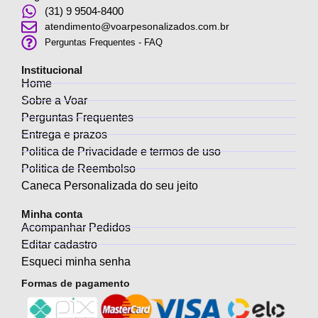
(31) 9 9504-8400
atendimento@voarpesonalizados.com.br
Perguntas Frequentes - FAQ
Institucional
Home
Sobre a Voar
Perguntas Frequentes
Entrega e prazos
Politica de Privacidade e termos de uso
Politica de Reembolso
Caneca Personalizada do seu jeito
Minha conta
Acompanhar Pedidos
Editar cadastro
Esqueci minha senha
Formas de pagamento