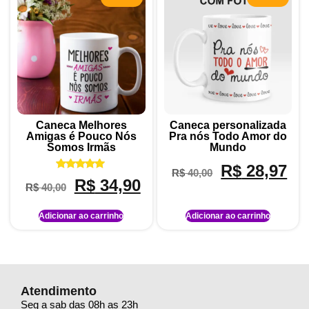
Caneca Melhores
Caneca personalizada
Amigas é Pouco Nós
Pra nós Todo Amor do
Somos Irmãs
Mundo
R$
28,97
R$
40,00
Avaliação
R$
34,90
R$
40,00
5.00
de 5
Adicionar ao carrinho
Adicionar ao carrinho
Atendimento
Seg a sab das 08h as 23h