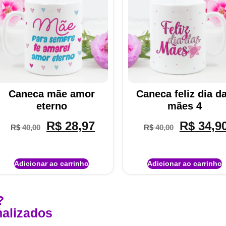
Caneca mãe amor
Caneca feliz dia d
eterno
mães 4
R$
28,97
R$
34,9
R$
40,00
R$
40,00
Adicionar ao carrinho
Adicionar ao carrinho
?
alizados