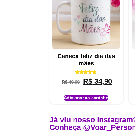
Caneca feliz dia das
mães
Avaliação
R$
34,90
R$
40,00
5.00
de 5
Adicionar ao carrinho
Já viu nosso instagram
Conheça @Voar_Person