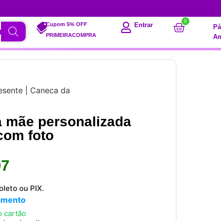
0
Cupom 5% OFF
Entrar
Pá
PRIMEIRACOMPRA
Am
esente | Caneca da
 mãe personalizada
com foto
97
leto ou PIX.
lamento
o cartão