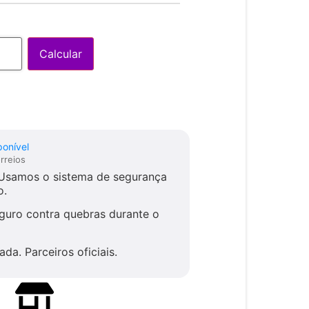
Calcular
ponível
samos o sistema de segurança
o.
uro contra quebras durante o
cada.
Parceiros oficiais.