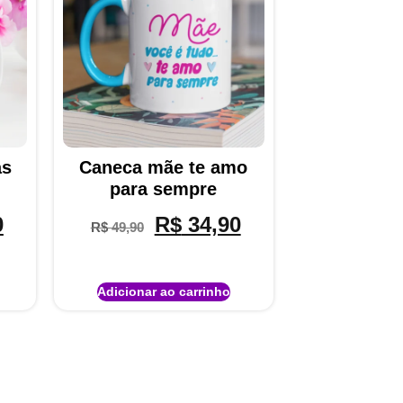
as
Caneca mãe te amo
para sempre
0
R$
34,90
R$
49,90
Adicionar ao carrinho