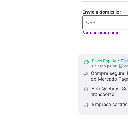
Envio a domicílio:
Não sei meu cep
Envio Rápido
• Dis
Enviado pelos
Compra segura.
U
do Mercado Pag
Anti Quebras.
Seg
transporte.
Empresa certifi