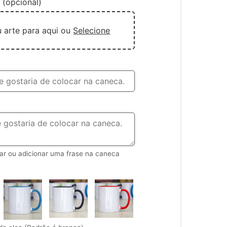
 (opcional)
u arte para aqui ou
Selecione
rar ou adicionar uma frase na caneca