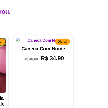
rou.
a!
Oferta!
Caneca Com Nome
R$
34,90
R$
40,00
da
le