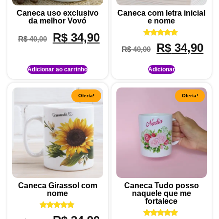
Caneca uso exclusivo
Caneca com letra inicial
da melhor Vovó
e nome
R$
34,90
R$
40,00
Avaliação
R$
34,90
R$
40,00
5.00
de 5
Adicionar ao carrinho
Adicionar
Oferta!
Oferta!
Caneca Girassol com
Caneca Tudo posso
nome
naquele que me
fortalece
Avaliação