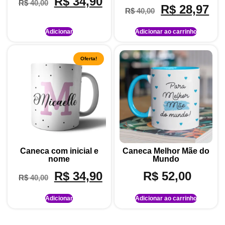
R$
34,90
R$
40,00
5.00
Avaliação
R$
28,97
de 5
R$
40,00
5.00
de 5
Adicionar
Adicionar ao carrinho
Oferta!
Caneca com inicial e
Caneca Melhor Mãe do
nome
Mundo
R$
34,90
R$
52,00
R$
40,00
Adicionar
Adicionar ao carrinho