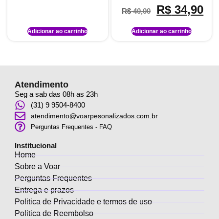
Avaliação
R$
34,90
R$
40,00
5.00
de 5
Adicionar ao carrinho
Adicionar ao carrinho
Atendimento
Seg a sab das 08h as 23h
(31) 9 9504-8400
atendimento@voarpesonalizados.com.br
Perguntas Frequentes - FAQ
Institucional
Home
Sobre a Voar
Perguntas Frequentes
Entrega e prazos
Politica de Privacidade e termos de uso
Politica de Reembolso