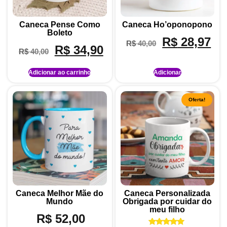
Caneca Pense Como
Caneca Ho’oponopono
Boleto
R$
28,97
R$
40,00
R$
34,90
R$
40,00
Adicionar ao carrinho
Adicionar
Oferta!
Caneca Melhor Mãe do
Caneca Personalizada
Mundo
Obrigada por cuidar do
meu filho
R$
52,00