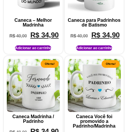
Caneca – Melhor
Caneca para Padrinhos
Madrinha
de Batismo
R$
34,90
R$
34,90
R$
40,00
R$
40,00
Adicionar ao carrinho
Adicionar ao carrinho
Oferta!
Oferta!
Caneca Madrinha /
Caneca Você foi
Padrinho
promovido a
Padrinho/Madrinha
R$
34,90