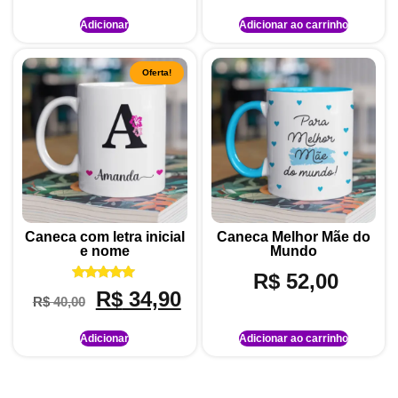
Adicionar
Adicionar ao carrinho
Oferta!
Caneca com letra inicial
Caneca Melhor Mãe do
e nome
Mundo
R$
52,00
Avaliação
R$
34,90
R$
40,00
5.00
de 5
Adicionar
Adicionar ao carrinho