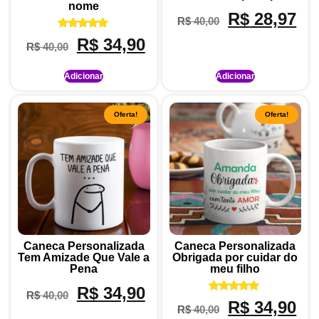
nome
R$
28,97
R$
40,00
Avaliação
R$
34,90
R$
40,00
5.00
de 5
Adicionar
Adicionar
Oferta!
Oferta!
Caneca Personalizada
Caneca Personalizada
Tem Amizade Que Vale a
Obrigada por cuidar do
Pena
meu filho
R$
34,90
R$
40,00
Avaliação
R$
34,90
R$
40,00
5.00
de 5