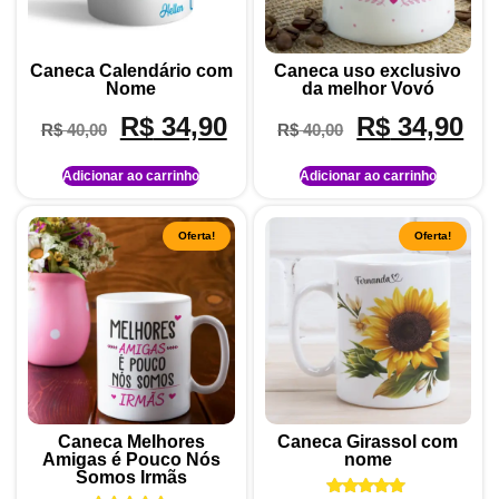
Caneca Calendário com
Caneca uso exclusivo
Nome
da melhor Vovó
R$
34,90
R$
34,90
R$
40,00
R$
40,00
Adicionar ao carrinho
Adicionar ao carrinho
Oferta!
Oferta!
Caneca Melhores
Caneca Girassol com
Amigas é Pouco Nós
nome
Somos Irmãs