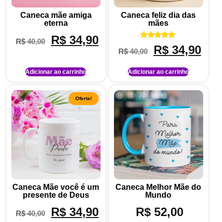
Caneca mãe amiga
Caneca feliz dia das
eterna
mães
R$
34,90
R$
40,00
Avaliação
R$
34,90
R$
40,00
5.00
de 5
Adicionar ao carrinho
Adicionar ao carrinho
Oferta!
Caneca Mãe você é um
Caneca Melhor Mãe do
presente de Deus
Mundo
R$
34,90
R$
52,00
R$
40,00