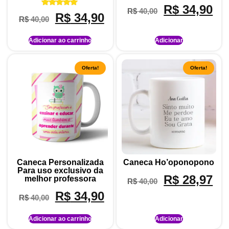
Avaliação
R$
34,90
R$
40,00
5.00
Avaliação
R$
34,90
de 5
R$
40,00
5.00
de 5
Adicionar ao carrinho
Adicionar
Oferta!
Oferta!
Caneca Personalizada
Caneca Ho’oponopono
Para uso exclusivo da
R$
28,97
melhor professora
R$
40,00
R$
34,90
R$
40,00
Adicionar ao carrinho
Adicionar